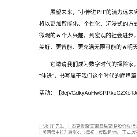
展望未来，“小伸进PH”的潜力远
将以更加智能化、个性化、沉浸式的方
微观的🔥个人兴趣，到宏观的社会进步
美好、更智能、更充满无限可能的🔥明
它邀请我们成为数字时代的探险家
“伸进”，书写属于我们这个时代的辉煌
活动：【
8cjVGdkyAuHwSRRkeCZXbTJ
“永!好”先生
泰克资源‘美’股盘后交!易股价涨15
美团盘中拉升转涨<，>盘初一度跌超4%，正式.发布并开源