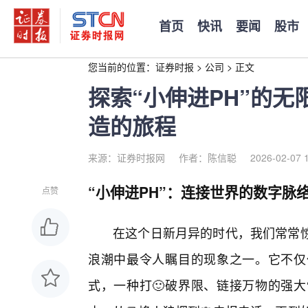
首页
快讯
要闻
股市
您当前的位置：
证券时报
>
公司
>
正文
探索“小伸进PH”的
造的旅程
来源：证券时报网
作者：陈信聪
2026-02-07 
“小伸进PH”：连接世界的数字脉
点赞
在这个日新月异的时代，我们常常惊
浪潮中最令人瞩目的现象之一。它不仅
式，一种打🙂破界限、链接万物的强大